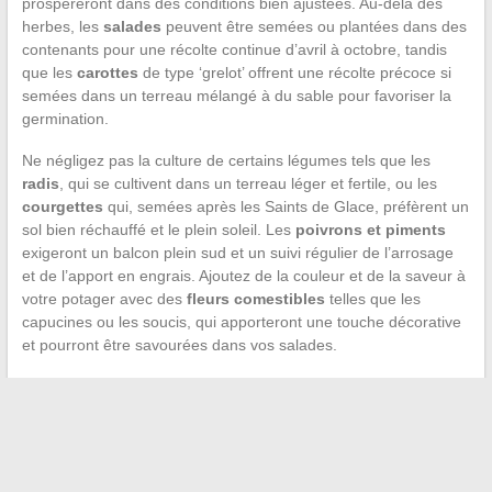
prospéreront dans des conditions bien ajustées. Au-delà des
herbes, les
salades
peuvent être semées ou plantées dans des
contenants pour une récolte continue d’avril à octobre, tandis
que les
carottes
de type ‘grelot’ offrent une récolte précoce si
semées dans un terreau mélangé à du sable pour favoriser la
germination.
Ne négligez pas la culture de certains légumes tels que les
radis
, qui se cultivent dans un terreau léger et fertile, ou les
courgettes
qui, semées après les Saints de Glace, préfèrent un
sol bien réchauffé et le plein soleil. Les
poivrons et piments
exigeront un balcon plein sud et un suivi régulier de l’arrosage
et de l’apport en engrais. Ajoutez de la couleur et de la saveur à
votre potager avec des
fleurs comestibles
telles que les
capucines ou les soucis, qui apporteront une touche décorative
et pourront être savourées dans vos salades.
←
Créer un espace de travail inspirant chez soi
Les dernières tendances en matière d’ustensiles de cuisine