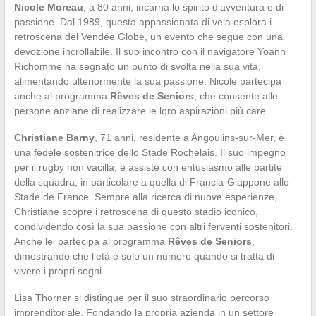
Nicole Moreau
, a 80 anni, incarna lo spirito d’avventura e di
passione. Dal 1989, questa appassionata di vela esplora i
retroscena del Vendée Globe, un evento che segue con una
devozione incrollabile. Il suo incontro con il navigatore Yoann
Richomme ha segnato un punto di svolta nella sua vita,
alimentando ulteriormente la sua passione. Nicole partecipa
anche al programma
Rêves de Seniors
, che consente alle
persone anziane di realizzare le loro aspirazioni più care.
Christiane Barny
, 71 anni, residente a Angoulins-sur-Mer, è
una fedele sostenitrice dello Stade Rochelais. Il suo impegno
per il rugby non vacilla, e assiste con entusiasmo alle partite
della squadra, in particolare a quella di Francia-Giappone allo
Stade de France. Sempre alla ricerca di nuove esperienze,
Christiane scopre i retroscena di questo stadio iconico,
condividendo così la sua passione con altri ferventi sostenitori.
Anche lei partecipa al programma
Rêves de Seniors
,
dimostrando che l’età è solo un numero quando si tratta di
vivere i propri sogni.
Lisa Thorner si distingue per il suo straordinario percorso
imprenditoriale. Fondando la propria azienda in un settore