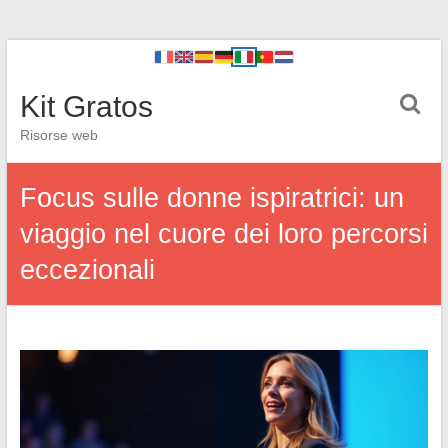
Kit Gratos
Risorse web
Focus sulle donne ispiratrici: un
viaggio nel cuore dei loro percorsi
eccezionali