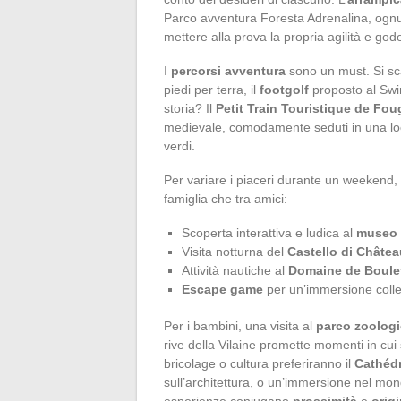
Parco avventura Foresta Adrenalina, ognun
mettere alla prova la propria agilità e god
I
percorsi avventura
sono un must. Si scal
piedi per terra, il
footgolf
proposto al Swin
storia? Il
Petit Train Touristique de Fou
medievale, comodamente seduti in una loc
verdi.
Per variare i piaceri durante un weekend,
famiglia che tra amici:
Scoperta interattiva e ludica al
museo 
Visita notturna del
Castello di Châte
Attività nautiche al
Domaine de Boule
Escape game
per un’immersione collet
Per i bambini, una visita al
parco zoolog
rive della Vilaine promette momenti in cui 
bricolage o cultura preferiranno il
Cathéd
sull’architettura, o un’immersione nel mon
esperienze coniugano
prossimità
e
origi