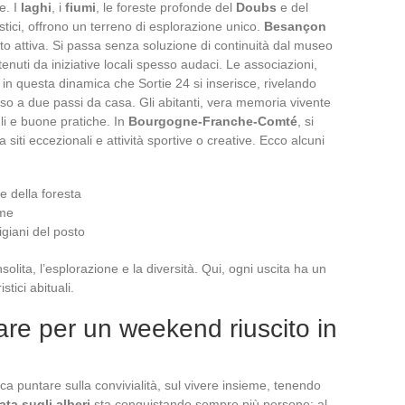
e. I
laghi
, i
fiumi
, le foreste profonde del
Doubs
e del
istici, offrono un terreno di esplorazione unico.
Besançon
lto attiva. Si passa senza soluzione di continuità dal museo
tenuti da iniziative locali spesso audaci. Le associazioni,
È in questa dinamica che Sortie 24 si inserisce, rivelando
so a due passi da casa. Gli abitanti, vera memoria vivente
gli e buone pratiche. In
Bourgogne-Franche-Comté
, si
 siti eccezionali e attività sportive o creative. Ecco alcuni
e della foresta
ume
igiani del posto
solita, l’esplorazione e la diversità. Qui, ogni uscita ha un
stici abituali.
giare per un weekend riuscito in
ca puntare sulla convivialità, sul vivere insieme, tenendo
ta sugli alberi
sta conquistando sempre più persone: al