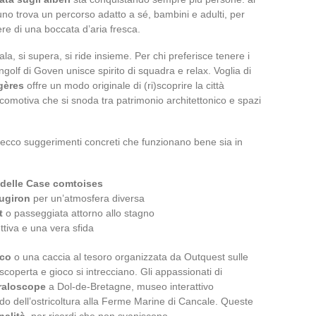
o trova un percorso adatto a sé, bambini e adulti, per
ere di una boccata d’aria fresca.
a, si supera, si ride insieme. Per chi preferisce tenere i
golf di Goven unisce spirito di squadra e relax. Voglia di
gères
offre un modo originale di (ri)scoprire la città
omotiva che si snoda tra patrimonio architettonico e spazi
 ecco suggerimenti concreti che funzionano bene sia in
delle Case comtoises
augiron
per un’atmosfera diversa
t
o passeggiata attorno allo stagno
tiva e una vera sfida
ico
o una caccia al tesoro organizzata da Outquest sulle
scoperta e gioco si intrecciano. Gli appassionati di
raloscope
a Dol-de-Bretagne, museo interattivo
do dell’ostricoltura alla Ferme Marine di Cancale. Queste
nalità
, per ricordi che non svaniscono.