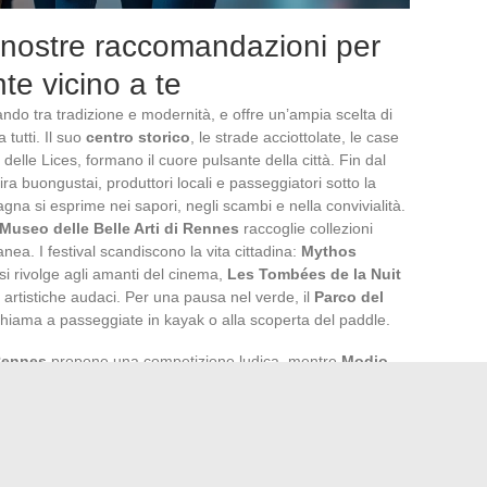
e nostre raccomandazioni per
te vicino a te
ndo tra tradizione e modernità, e offre un’ampia scelta di
 tutti. Il suo
centro storico
, le strade acciottolate, le case
delle Lices, formano il cuore pulsante della città. Fin dal
ira buongustai, produttori locali e passeggiatori sotto la
agna si esprime nei sapori, negli scambi e nella convivialità.
Museo delle Belle Arti di Rennes
raccoglie collezioni
anea. I festival scandiscono la vita cittadina:
Mythos
si rivolge agli amanti del cinema,
Les Tombées de la Nuit
artistiche audaci. Per una pausa nel verde, il
Parco del
hiama a passeggiate in kayak o alla scoperta del paddle.
Rennes
propone una competizione ludica, mentre
Modjo
icata. Per quanto riguarda le golosità, la
Crêperie La Fée
cerca di prodotti locali. Per prolungare l’esperienza, nulla è
, come al
Manoir de l’Alleu
o alla
Maison Kervarrec
. Tante
 modo diverso, senza allontanarsi troppo.