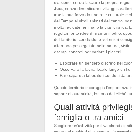
evasione, senza lasciare la propria region
Jura
, senza dimenticare i villaggi caratter
trae la sua forza da una rete culturale mo
del Tempo ai vicoli animati del centro, sos
molto radicate, animano la vita turistica. 
regolarmente
idee di uscite
inedite, spes
del territorio, condividono volentieri consi
alternano passeggiate nella natura, visite a
esempi concreti per variare i piaceri:
Esplorare un sentiero discreto nel cuor
Osservare la fauna locale lungo un fi
Partecipare a laboratori condotti da art
Questo territorio incoraggia l’esperienza in
sapore di autenticità, lontano dai cliché turi
Quali attività privile
famiglia o tra amici
Scegliere un’
attività
per il weekend signifi
conto dei desideri di ciascuno. L’
arrampica