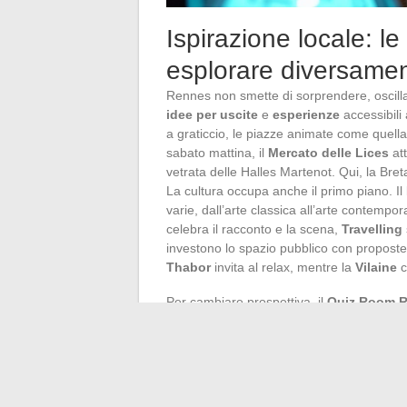
Ispirazione locale: l
esplorare diversamen
Rennes non smette di sorprendere, oscilla
idee per uscite
e
esperienze
accessibili a
a graticcio, le piazze animate come quella 
sabato mattina, il
Mercato delle Lices
att
vetrata delle Halles Martenot. Qui, la Bret
La cultura occupa anche il primo piano. Il
varie, dall’arte classica all’arte contempor
celebra il racconto e la scena,
Travelling
investono lo spazio pubblico con proposte 
Thabor
invita al relax, mentre la
Vilaine
c
Per cambiare prospettiva, il
Quiz Room 
Escalade
sfida gli appassionati di arramp
Gourmande
a Paimpont delizia i palati in 
meglio di una notte in un alloggio insolito
invitazioni a vedere la propria regione in