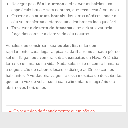
Navegar pelo
São Lourenço
e observar as baleias, um
espetáculo bruto e sem adornos, que reconecta à natureza
Observar as
auroras boreais
das terras nórdicas, onde o
céu se transforma e oferece uma lembrança inesquecível
Traversar o
deserto do Atacama
e se deixar levar pela
força das cores e a clareza do céu noturno
Aqueles que constroem sua
bucket list
entendem
rapidamente: cada lugar atípico, cada ilha remota, cada pôr do
sol em Bagan ou aventura sob as
cascatas
da Nova Zelândia
torna-se um marco na vida. Nada substitui o encontro humano,
a degustação de sabores locais, o diálogo autêntico com os
habitantes. A verdadeira viagem é essa mosaico de descobertas
que, uma vez de volta, continua a alimentar o imaginário e a
abrir novos horizontes.
←
Os segredos do financiamento: quem são os
patrocinadores e parceiros do comitê Miss France?