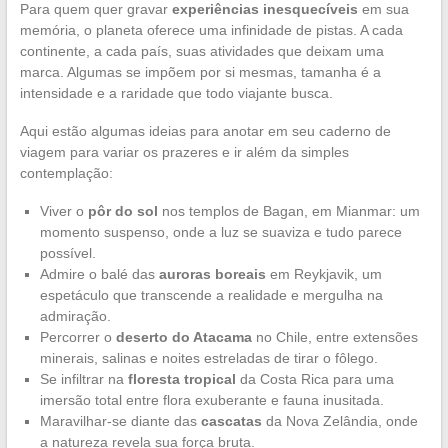
Para quem quer gravar
experiências inesquecíveis
em sua
memória, o planeta oferece uma infinidade de pistas. A cada
continente, a cada país, suas atividades que deixam uma
marca. Algumas se impõem por si mesmas, tamanha é a
intensidade e a raridade que todo viajante busca.
Aqui estão algumas ideias para anotar em seu caderno de
viagem para variar os prazeres e ir além da simples
contemplação:
Viver o
pôr do sol
nos templos de Bagan, em Mianmar: um
momento suspenso, onde a luz se suaviza e tudo parece
possível.
Admire o balé das
auroras boreais
em Reykjavik, um
espetáculo que transcende a realidade e mergulha na
admiração.
Percorrer o
deserto do Atacama
no Chile, entre extensões
minerais, salinas e noites estreladas de tirar o fôlego.
Se infiltrar na
floresta tropical
da Costa Rica para uma
imersão total entre flora exuberante e fauna inusitada.
Maravilhar-se diante das
cascatas
da Nova Zelândia, onde
a natureza revela sua força bruta.