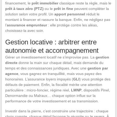
financement, le
prêt immobilier
classique reste la règle, mais le
prêt à taux zéro (PTZ)
ou le
prêt in fine
peuvent compléter la
solution selon votre profil. Un
apport personnel
réduit le
montant à financer et rassure la banque. Enfin, ne négligez pas
l’
assurance emprunteur
: elle protège contre les aléas,
choisissez-la avec soin.
Gestion locative : arbitrer entre
autonomie et accompagnement
Gérer un investissement locatif ne s’improvise pas. La
gestion
directe
donne la main sur chaque détail, mais demande du
temps et des connaissances juridiques. Avec une
gestion par
agence
, vous gagnez en tranquillité, mais vous payez des
honoraires. L’assurance loyers impayés (
GLI
) vous protège des
défauts de paiement. Enfin, la fiscalité mérite une attention
particulière : micro-foncier, régime réel,
LMNP
, dispositifs Pinel,
Denormandie ou Malraux… chaque option influe sur la
performance de votre investissement et sa transmission.
Investir dans la pierre, c’est construire une trajectoire : chaque
choix compte, chaque détail façonne la réussite ou le revers. À