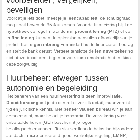
voorbereiden, vergelijken,
beveiligen
Voordat je iets doet, meet je je
leencapaciteit
: de schuldgraad
mag nooit boven de 35% uitkomen. Voor de financiering blijft de
hypotheek
de regel, maar de
nul procent lening (PTZ)
of de
in fine lening
kunnen de oplossing aanvullen afhankelijk van je
profiel. Een
eigen inbreng
vermindert het te financieren bedrag
en stelt de bank gerust. Vergeet tenslotte de
leningverzekering
niet: deze beschermt tegen onvoorziene omstandigheden, kies
deze zorgvuldig.
Huurbeheer: afwegen tussen
autonomie en begeleiding
Het beheren van een huurinvestering is geen improvisatie.
Direct beheer
geeft je de controle over elk detail, maar vereist
tijd en juridische kennis. Met
beheer via een bureau
win je aan
gemoedsrust, maar betaal je honoraria. De verzekering voor
onbetaalde huren (
GLI
) beschermt je tegen
betalingsachterstanden. Tot slot verdient de belasting bijzondere
aandacht: micro-onroerend goed, werkelijke regeling,
LMNP
,