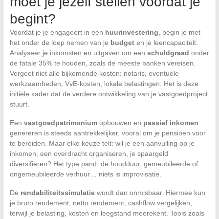
moet je jezelf stellen voordat je
begint?
Voordat je je engageert in een
huurinvestering
, begin je met
het onder de loep nemen van je
budget
en je leencapaciteit.
Analyseer je inkomsten en uitgaven om een
schuldgraad
onder
de fatale 35% te houden, zoals de meeste banken vereisen.
Vergeet niet alle bijkomende kosten: notaris, eventuele
werkzaamheden, VvE-kosten, lokale belastingen. Het is deze
initiële kader dat de verdere ontwikkeling van je vastgoedproject
stuurt.
Een
vastgoedpatrimonium
opbouwen en
passief inkomen
genereren is steeds aantrekkelijker, vooral om je pensioen voor
te bereiden. Maar elke keuze telt: wil je een aanvulling op je
inkomen, een overdracht organiseren, je spaargeld
diversifiëren? Het type pand, de houdduur, gemeubileerde of
ongemeubileerde verhuur… niets is improvisatie.
De
rendabiliteitssimulatie
wordt dan onmisbaar. Hiermee kun
je bruto rendement, netto rendement, cashflow vergelijken,
terwijl je belasting, kosten en leegstand meerekent. Tools zoals