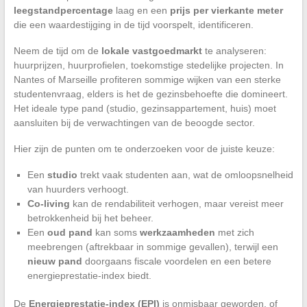
leegstandpercentage
laag en een
prijs per vierkante meter
die een waardestijging in de tijd voorspelt, identificeren.
Neem de tijd om de
lokale vastgoedmarkt
te analyseren:
huurprijzen, huurprofielen, toekomstige stedelijke projecten. In
Nantes of Marseille profiteren sommige wijken van een sterke
studentenvraag, elders is het de gezinsbehoefte die domineert.
Het ideale type pand (studio, gezinsappartement, huis) moet
aansluiten bij de verwachtingen van de beoogde sector.
Hier zijn de punten om te onderzoeken voor de juiste keuze:
Een
studio
trekt vaak studenten aan, wat de omloopsnelheid
van huurders verhoogt.
Co-living
kan de rendabiliteit verhogen, maar vereist meer
betrokkenheid bij het beheer.
Een
oud pand
kan soms
werkzaamheden
met zich
meebrengen (aftrekbaar in sommige gevallen), terwijl een
nieuw pand
doorgaans fiscale voordelen en een betere
energieprestatie-index biedt.
De
Energieprestatie-index (EPI)
is onmisbaar geworden, of