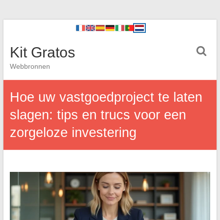
Kit Gratos
Webbronnen
Hoe uw vastgoedproject te laten
slagen: tips en trucs voor een
zorgeloze investering