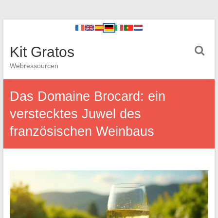
Kit Gratos
Webressourcen
Das Domaine Brocard: ein
verstecktes Juwel des
französischen Weinbaus