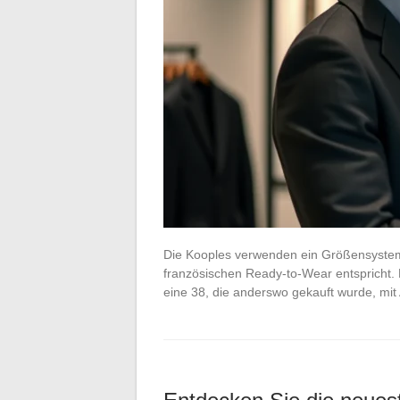
Die Kooples verwenden ein Größensystem
französischen Ready-to-Wear entspricht. 
eine 38, die anderswo gekauft wurde, mit