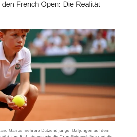
i den French Open: Die Realität
Roland Garros mehrere Dutzend junger Balljungen auf dem
ehört zum Bild, ebenso wie die Grundlinienschläge und die