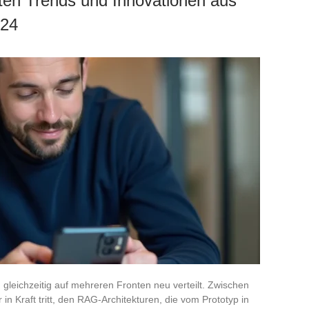
ten Trends und Innovationen aus
024
gleichzeitig auf mehreren Fronten neu verteilt. Zwischen
 Kraft tritt, den RAG-Architekturen, die vom Prototyp in