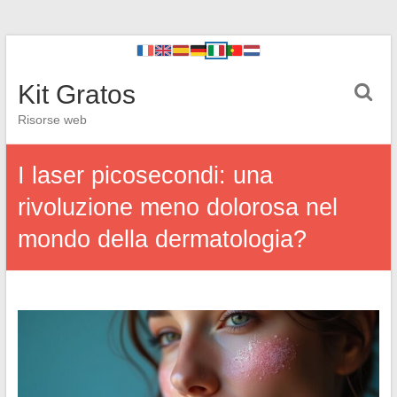
Kit Gratos
Risorse web
I laser picosecondi: una
rivoluzione meno dolorosa nel
mondo della dermatologia?