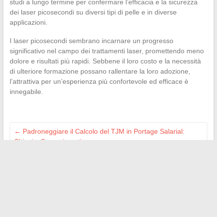
studi a lungo termine per confermare l’efficacia e la sicurezza
dei laser picosecondi su diversi tipi di pelle e in diverse
applicazioni.
I laser picosecondi sembrano incarnare un progresso
significativo nel campo dei trattamenti laser, promettendo meno
dolore e risultati più rapidi. Sebbene il loro costo e la necessità
di ulteriore formazione possano rallentare la loro adozione,
l’attrattiva per un’esperienza più confortevole ed efficace è
innegabile.
←
Padroneggiare il Calcolo del TJM in Portage Salarial:
Chiavi e Suggerimenti
Checklist essenziale: i documenti per preparare il proprio
dossier pensione senza stress
→
Search