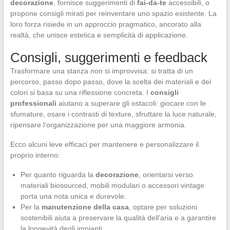
decorazione
, fornisce suggerimenti di
fai-da-te
accessibili, o
propone consigli mirati per reinventare uno spazio esistente. La
loro forza risiede in un approccio pragmatico, ancorato alla
realtà, che unisce estetica e semplicità di applicazione.
Consigli, suggerimenti e feedback
Trasformare una stanza non si improvvisa: si tratta di un
percorso, passo dopo passo, dove la scelta dei materiali e dei
colori si basa su una riflessione concreta. I
consigli
professionali
aiutano a superare gli ostacoli: giocare con le
sfumature, osare i contrasti di texture, sfruttare la luce naturale,
ripensare l’organizzazione per una maggiore armonia.
Ecco alcuni leve efficaci per mantenere e personalizzare il
proprio interno:
Per quanto riguarda la
decorazione
, orientarsi verso
materiali biosourced, mobili modulari o accessori vintage
porta una nota unica e durevole.
Per la
manutenzione della casa
, optare per soluzioni
sostenibili aiuta a preservare la qualità dell’aria e a garantire
la longevità degli impianti.