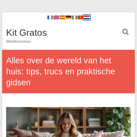
Kit Gratos
Webbronnen
Alles over de wereld van het
huis: tips, trucs en praktische
gidsen