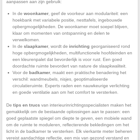
aanpassen aan zijn gebruik:
In de
woonkamer
, geef de voorkeur aan modulariteit: een
hoekbank met variabele positie, nesttafels, ingebouwde
opbergmogelijkheden. De woonkamer moet soepel blijven,
klaar om momenten van ontspanning en delen te
verwelkomen.
In de
slaapkamer
, wordt de
inrichting
georganiseerd rond
hoge opbergmogelijkheden, multifunctionele hoofdeinden en
een kleurenpalet dat bevorderlijk is voor rust. Een goed
doordachte ruimte bevordert van nature de slaapkwaliteit.
Voor de
badkamer
, maakt een praktische benadering het
verschil: wandmeubels, nisjes, geoptimaliseerde
circulatieruimte. Experts raden een nauwkeurige verlichting
en goede ventilatie aan om het comfort te versterken.
De
tips en trucs
van interieurinrichtingsspecialisten maken het
gemakkelijk om de bestaande oplossingen aan te passen: een
goed geplaatste spiegel om diepte te geven, een mobiele wand
om de ruimte te moduleren, reflecterende bekledingen om het
licht in de badkamer te versterken. Elk vierkante meter beheren
vereist aandachtige reflectie, een mix van gezond verstand en