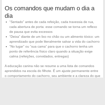
Os comandos que mudam o dia a
dia
“Sentado” antes de cada refeição, cada travessia de rua,
cada abertura de porta: esse comando se torna um reflexo
de pausa que evita excessos
“Deixa” diante de um lixo no chão ou um alimento tóxico: um
aprendizado que pode literalmente salvar a vida do cachorro
“No lugar” ou “sua cama” para que o cachorro tenha um
ponto de referência físico claro quando a situação exige
calma (refeições, convidados, entregas)
A educação canina não se resume a uma lista de comandos
aprendidos na escola do filhote. É um ajuste permanente entre
o comportamento do cachorro, seu ambiente e a clareza do que
se pede a ele. Um cachorro que sabe o que se espera dele, em
um ambiente estável e sem pressão física dolorosa, resolve a
grande maioria dos problemas de convivência.