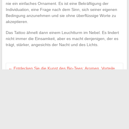
nie ein einfaches Ornament. Es ist eine Bekräftigung der
Individuation, eine Frage nach dem Sinn, sich seiner eigenen
Bedingung anzunehmen und sie ohne überflüssige Worte zu
akzeptieren.
Das Tattoo ähnelt dann einem Leuchtturm im Nebel. Es lindert
nicht immer die Einsamkeit, aber es macht denjenigen, der es
trägt, stärker, angesichts der Nacht und des Lichts.
←
Entdecken Sie die Kunst des Bio-Tees: Aromen, Vorteile
und ethisches Engagement
Alles über die Schritte zur Beantragung einer Sozialwohnung
in Levallois im Jahr 2024
→
Search