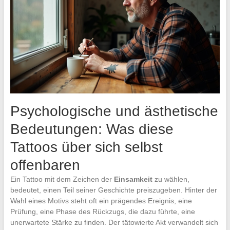
Psychologische und ästhetische
Bedeutungen: Was diese
Tattoos über sich selbst
offenbaren
Ein Tattoo mit dem Zeichen der
Einsamkeit
zu wählen,
bedeutet, einen Teil seiner Geschichte preiszugeben. Hinter der
Wahl eines Motivs steht oft ein prägendes Ereignis, eine
Prüfung, eine Phase des Rückzugs, die dazu führte, eine
unerwartete Stärke zu finden. Der tätowierte Akt verwandelt sich