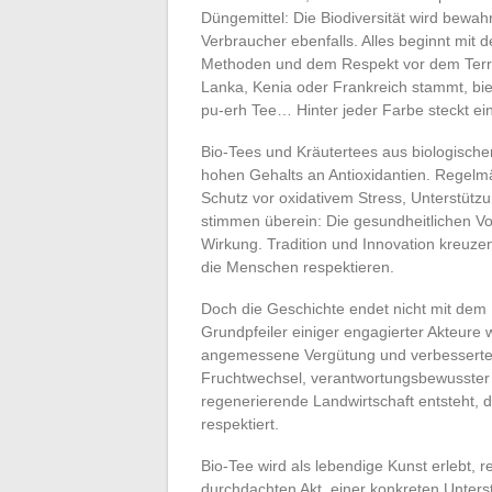
Düngemittel: Die Biodiversität wird bewah
Verbraucher ebenfalls. Alles beginnt mit d
Methoden und dem Respekt vor dem Terroir
Lanka, Kenia oder Frankreich stammt, biete
pu-erh Tee… Hinter jeder Farbe steckt ein
Bio-Tees und Kräutertees aus biologisch
hohen Gehalts an Antioxidantien. Regelmä
Schutz vor oxidativem Stress, Unterstütz
stimmen überein: Die gesundheitlichen Vor
Wirkung. Tradition und Innovation kreuzen
die Menschen respektieren.
Doch die Geschichte endet nicht mit dem 
Grundpfeiler einiger engagierter Akteure 
angemessene Vergütung und verbesserte 
Fruchtwechsel, verantwortungsbewusster 
regenerierende Landwirtschaft entsteht, 
respektiert.
Bio-Tee wird als lebendige Kunst erlebt, 
durchdachten Akt, einer konkreten Unterst