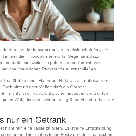
Methoden aus der konventionellen Landwirtschaft fort, die
icht immer die Philosophie teilen. Im Gegensatz dazu
riebe dafür, viel weiter zu gehen: Jedes Teeblatt wird
el, jegliche chemischen Rückstände auszuschließen.
en Tee führt zu einer Flut neuer Referenzen, unbekannter
och hinter dieser Vielfalt klafft ein Graben:
– nichts ist einheitlich. Zwischen industriellem Bio-Tee
anze Welt, die sich nicht auf ein grünes Etikett reduzieren
ls nur ein Getränk
t nicht nur, eine Tasse zu füllen. Es ist eine Entscheidung
und engagiert. Hier gibt es keine Pestizide oder chemischen