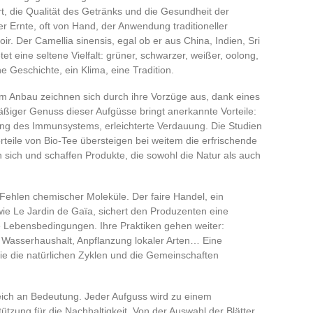
rt, die Qualität des Getränks und die Gesundheit der
er Ernte, oft von Hand, der Anwendung traditioneller
. Der Camellia sinensis, egal ob er aus China, Indien, Sri
t eine seltene Vielfalt: grüner, schwarzer, weißer, oolong,
e Geschichte, ein Klima, eine Tradition.
em Anbau zeichnen sich durch ihre Vorzüge aus, dank eines
ßiger Genuss dieser Aufgüsse bringt anerkannte Vorteile:
ung des Immunsystems, erleichterte Verdauung. Die Studien
teile von Bio-Tee übersteigen bei weitem die erfrischende
 sich und schaffen Produkte, die sowohl die Natur als auch
Fehlen chemischer Moleküle. Der faire Handel, ein
wie Le Jardin de Gaïa, sichert den Produzenten eine
Lebensbedingungen. Ihre Praktiken gehen weiter:
Wasserhaushalt, Anpflanzung lokaler Arten… Eine
die die natürlichen Zyklen und die Gemeinschaften
reich an Bedeutung. Jeder Aufguss wird zu einem
ützung für die Nachhaltigkeit. Von der Auswahl der Blätter