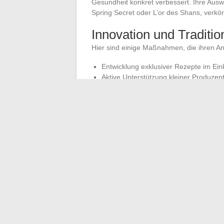
Gesundheit konkret verbessert. Ihre Ausw
Spring Secret oder L’or des Shans, verkör
Innovation und Traditio
Hier sind einige Maßnahmen, die ihren A
Entwicklung exklusiver Rezepte im Ein
Aktive Unterstützung kleiner Produze
Teilnahme an Veranstaltungen, die di
des Tees
Die Produktion von biologischen Tees und
Erde, denjenigen, die anbauen, und denj
engagierten Handwerkern erhält das Erleb
Begegnung zwischen Geschmack, Ethik un
hier geschrieben, zwischen Anspruch und
←
Die besten Aktivitäten für unvergessl
Die Tattoos als Symbol der 