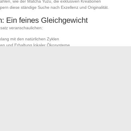
ahlen, wie der Matcha Yuzu, die exklusiven Kreationen
pern diese ständige Suche nach Exzellenz und Originalität.
n: Ein feines Gleichgewicht
nsatz veranschaulichen:
klang mit den natürlichen Zyklen
nten und Erhaltung lokaler Ökosysteme
e Branche aufwerten, insbesondere am Internationalen Tag
 Kräutertees lädt dazu ein, die Beziehung zwischen der
enigen, die genießen, neu zu überdenken. Bei diesen
nis von Bio-Tee eine ganz andere Dimension: die einer
d ökologischem Bewusstsein. Die Zukunft des Tees wird
 Engagement, in der Kontinuität des Lebens.
iche Reisen entdecken
Einsamkeit: Inspirationen und tiefgreifende Bedeutungen
→