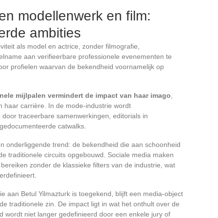
sen modellenwerk en film:
rde ambities
teit als model en actrice, zonder filmografie,
elname aan verifieerbare professionele evenementen te
or profielen waarvan de bekendheid voornamelijk op
nele mijlpalen vermindert de impact van haar imago
,
 haar carrière. In de mode-industrie wordt
oor traceerbare samenwerkingen, editorials in
p gedocumenteerde catwalks.
 een onderliggende trend: de bekendheid die aan schoonheid
de traditionele circuits opgebouwd. Sociale media maken
 bereiken zonder de klassieke filters van de industrie, wat
erdefinieert.
ie aan Betul Yilmazturk is toegekend, blijft een media-object
 traditionele zin. De impact ligt in wat het onthult over de
 wordt niet langer gedefinieerd door een enkele jury of