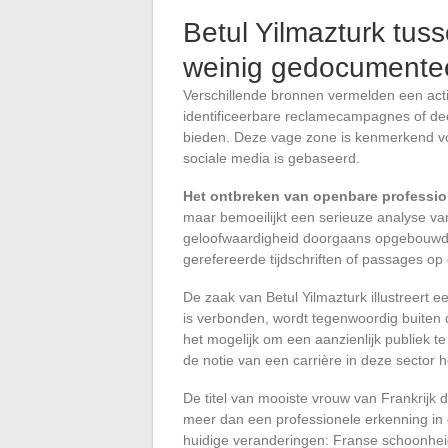
Betul Yilmazturk tus
weinig gedocumentee
Verschillende bronnen vermelden een activi
identificeerbare reclamecampagnes of de
bieden. Deze vage zone is kenmerkend vo
sociale media is gebaseerd.
Het ontbreken van openbare professio
maar bemoeilijkt een serieuze analyse van
geloofwaardigheid doorgaans opgebouwd d
gerefereerde tijdschriften of passages o
De zaak van Betul Yilmazturk illustreert
is verbonden, wordt tegenwoordig buiten 
het mogelijk om een aanzienlijk publiek te
de notie van een carrière in deze sector h
De titel van mooiste vrouw van Frankrijk d
meer dan een professionele erkenning in de
huidige veranderingen: Franse schoonheid