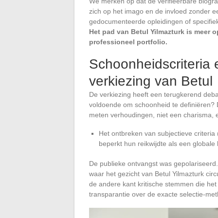
We merken op dat de verifieerbare biografi
zich op het imago en de invloed zonder ee
gedocumenteerde opleidingen of specifie
Het pad van Betul Yilmazturk is meer 
professioneel portfolio.
Schoonheidscriteria 
verkiezing van Betul
De verkiezing heeft een terugkerend debat
voldoende om schoonheid te definiëren? De
meten verhoudingen, niet een charisma, e
Het ontbreken van subjectieve criteria (
beperkt hun reikwijdte als een global
De publieke ontvangst was gepolariseerd
waar het gezicht van Betul Yilmazturk cir
de andere kant kritische stemmen die het 
transparantie over de exacte selectie-me