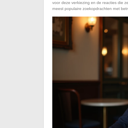
voor deze verkiezing en de reacties die z
meest populaire zoekopdrachten met betre