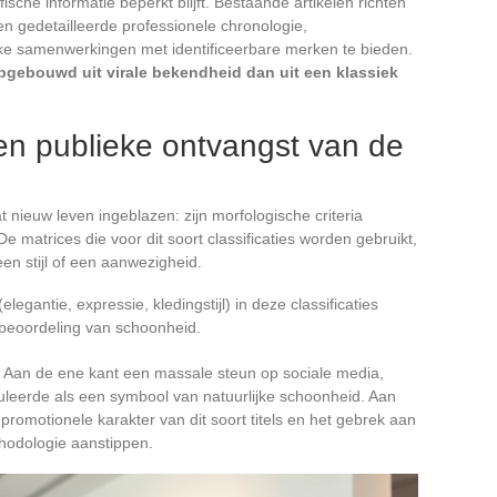
sche informatie beperkt blijft. Bestaande artikelen richten
n gedetailleerde professionele chronologie,
ke samenwerkingen met identificeerbare merken te bieden.
opgebouwd uit virale bekendheid dan uit een klassiek
en publieke ontvangst van de
 nieuw leven ingeblazen: zijn morfologische criteria
 matrices die voor dit soort classificaties worden gebruikt,
en stijl of een aanwezigheid.
elegantie, expressie, kledingstijl) in deze classificaties
e beoordeling van schoonheid.
. Aan de ene kant een massale steun op sociale media,
culeerde als een symbool van natuurlijke schoonheid. Aan
promotionele karakter van dit soort titels en het gebrek aan
thodologie aanstippen.