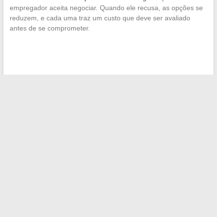
empregador aceita negociar. Quando ele recusa, as opções se
reduzem, e cada uma traz um custo que deve ser avaliado
antes de se comprometer.
←
Salário dos coletores de bolas em Roland Garros: a
realidade por trás do mito