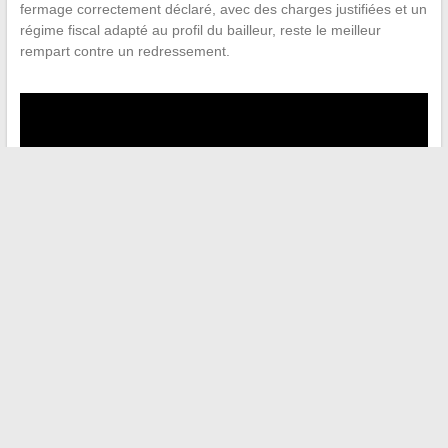
fermage correctement déclaré, avec des charges justifiées et un
régime fiscal adapté au profil du bailleur, reste le meilleur
rempart contre un redressement.
←
Découvrez les meilleurs métiers de Dofus Retro pour
gagner des kamas facilement